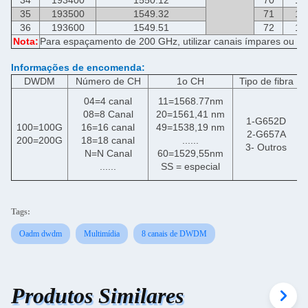
35
193500
1549.32
71
19
36
193600
1549.51
72
19
Nota:
Para espaçamento de 200 GHz, utilizar canais ímpares ou pa
Informações de encomenda:
DWDM
Número de CH
1o CH
Tipo de fibra
04=4 canal
11=1568.77nm
08=8 Canal
20=1561,41 nm
1-G652D
100=100G
16=16 canal
49=1538,19 nm
2-G657A
200=200G
18=18 canal
......
3- Outros
N=N Canal
60=1529,55nm
......
SS = especial
Tags:
Oadm dwdm
Multimídia
8 canais de DWDM
Produtos Similares