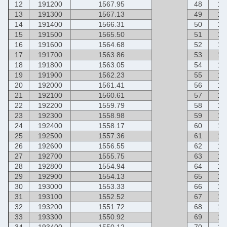
12
191200
1567.95
48
19
13
191300
1567.13
49
19
14
191400
1566.31
50
19
15
191500
1565.50
51
19
16
191600
1564.68
52
19
17
191700
1563.86
53
19
18
191800
1563.05
54
19
19
191900
1562.23
55
19
20
192000
1561.41
56
19
21
192100
1560.61
57
19
22
192200
1559.79
58
19
23
192300
1558.98
59
19
24
192400
1558.17
60
19
25
192500
1557.36
61
19
26
192600
1556.55
62
19
27
192700
1555.75
63
19
28
192800
1554.94
64
19
29
192900
1554.13
65
19
30
193000
1553.33
66
19
31
193100
1552.52
67
19
32
193200
1551.72
68
19
33
193300
1550.92
69
19
34
193400
1550.12
70
19