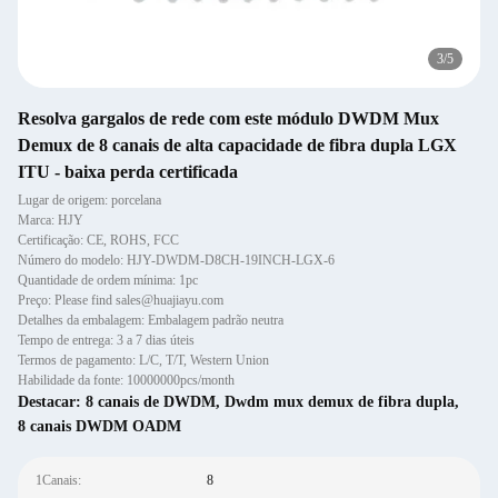
3
/
5
Resolva gargalos de rede com este módulo DWDM Mux
Demux de 8 canais de alta capacidade de fibra dupla LGX
ITU - baixa perda certificada
Lugar de origem: porcelana
Marca: HJY
Certificação: CE, ROHS, FCC
Número do modelo: HJY-DWDM-D8CH-19INCH-LGX-6
Quantidade de ordem mínima: 1pc
Preço: Please find sales@huajiayu.com
Detalhes da embalagem: Embalagem padrão neutra
Tempo de entrega: 3 a 7 dias úteis
Termos de pagamento: L/C, T/T, Western Union
Habilidade da fonte: 10000000pcs/month
Destacar:
8 canais de DWDM
,
Dwdm mux demux de fibra dupla
,
8 canais DWDM OADM
1Canais:
8