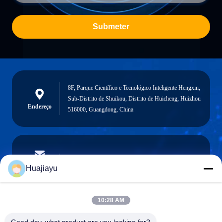
Submeter
8F, Parque Científico e Tecnológico Inteligente Hengxin,
Sub-Distrito de Shuikou, Distrito de Huicheng, Huizhou
Endereço
516000, Guangdong, China
sales@huajiayu.com
E-mail
Huajiayu
10:28 AM
0086-18664306976