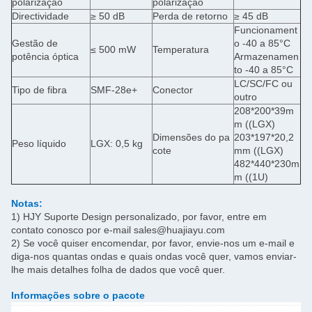
polarização
polarização
Directividade
≥ 50 dB
Perda de retorno
≥ 45 dB
Funcionament
Gestão de
o -40 a 85°C
≤ 500 mW
Temperatura
potência óptica
Armazenamen
to -40 a 85°C
LC/SC/FC ou
Tipo de fibra
SMF-28e+
Conector
outro
208*200*39m
m ((LGX)
Dimensões do pa
203*197*20,2
Peso líquido
LGX: 0,5 kg
cote
mm ((LGX)
482*440*230m
m ((1U)
Notas:
1) HJY Suporte Design personalizado, por favor, entre em
contato conosco por e-mail sales@huajiayu.com
2) Se você quiser encomendar, por favor, envie-nos um e-mail e
diga-nos quantas ondas e quais ondas você quer, vamos enviar-
lhe mais detalhes folha de dados que você quer.
Informações sobre o pacote