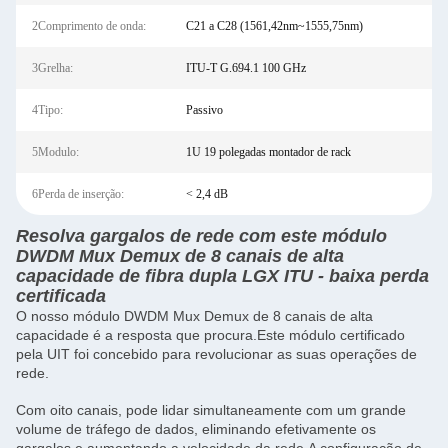
2Comprimento de onda:
C21 a C28 (1561,42nm~1555,75nm)
3Grelha:
ITU-T G.694.1 100 GHz
4Tipo:
Passivo
5Modulo:
1U 19 polegadas montador de rack
6Perda de inserção:
< 2,4 dB
Resolva gargalos de rede com este módulo
DWDM Mux Demux de 8 canais de alta
capacidade de fibra dupla LGX ITU - baixa perda
certificada
O nosso módulo DWDM Mux Demux de 8 canais de alta
capacidade é a resposta que procura.Este módulo certificado
pela UIT foi concebido para revolucionar as suas operações de
rede.
Com oito canais, pode lidar simultaneamente com um grande
volume de tráfego de dados, eliminando efetivamente os