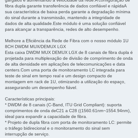
gargalos e aumentando a velocidade da rede.A configuração de
fibra dupla garante transferência de dados confiável e rápidaA
sua característica de baixa perda garante a degradação mínima
do sinal durante a transmissão, mantendo a integridade de
dados de alta qualidade.Este módulo é uma solução confiável
para alcançar a transparência, redes de alto desempenho.
Melhore a Eficiência da Rede de Fibra com o nosso módulo 1U
8CH DWDM MUX/DEMUX LGX
Esta caixa DWDM MUX DEMUX LGX de 8 canais de fibra dupla é
projetada para multiplexação de divisão de comprimento de onda
de alta densidade em aplicações de telecomunicações e data
centers.Com uma porta de monitoramento LC integrada para
teste de sinal em tempo real e um design compacto de
montagem em rack de 1U, otimizando a utilização do espaço,
assegurando um desempenho fiável.
Características principais:
* DWDM de 8 canais (C-Band, ITU Grid Compliant): suporta
comprimentos de onda de
C21 a C28 ((1560.61nm~1554.94nm)
,
ideal para expandir a capacidade de fibra.
* Projeto de dupla fibra com porta de monitoramento LC: permite
o tráfego bidirecional e o monitoramento do sinal sem
interrupção de serviço.