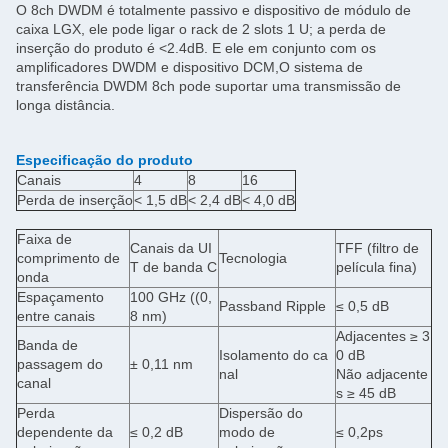
O 8ch DWDM é totalmente passivo e dispositivo de módulo de
caixa LGX, ele pode ligar o rack de 2 slots 1 U; a perda de
inserção do produto é <2.4dB. E ele em conjunto com os
amplificadores DWDM e dispositivo DCM,O sistema de
transferência DWDM 8ch pode suportar uma transmissão de
longa distância.
Especificação do produto
Canais
4
8
16
Perda de inserção
< 1,5 dB
< 2,4 dB
< 4,0 dB
Faixa de
Canais da UI
TFF (filtro de
comprimento de
Tecnologia
T de banda C
película fina)
onda
Espaçamento
100 GHz ((0,
Passband Ripple
≤ 0,5 dB
entre canais
8 nm)
Adjacentes ≥ 3
Banda de
Isolamento do ca
0 dB
passagem do
± 0,11 nm
nal
Não adjacente
canal
s ≥ 45 dB
Perda
Dispersão do
dependente da
≤ 0,2 dB
modo de
≤ 0,2ps