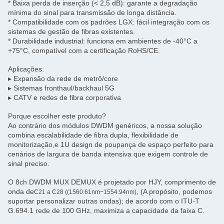
* Baixa perda de inserção (< 2,5 dB): garante a degradação
mínima do sinal para transmissão de longa distância.
* Compatibilidade com os padrões LGX: fácil integração com os
sistemas de gestão de fibras existentes.
* Durabilidade industrial: funciona em ambientes de -40°C a
+75°C, compatível com a certificação RoHS/CE.
Aplicações:
▸ Expansão da rede de metrô/core
▸ Sistemas fronthaul/backhaul 5G
▸ CATV e redes de fibra corporativa
Porque escolher este produto?
Ao contrário dos módulos DWDM genéricos, a nossa solução
combina escalabilidade de fibra dupla, flexibilidade de
monitorização,e 1U design de poupança de espaço perfeito para
cenários de largura de banda intensiva que exigem controle de
sinal preciso.
O 8ch DWDM MUX DEMUX é projetado por HJY, comprimento de
onda de
, (A propósito, podemos
C21 a C28 ((1560.61nm~1554.94nm)
suportar personalizar outras ondas); de acordo com o ITU-T
G.694.1 rede de 100 GHz, maximiza a capacidade da faixa C.