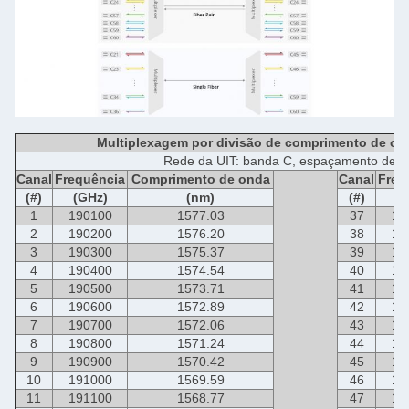
Multiplexagem por divisão de comprimento de o
Rede da UIT: banda C, espaçamento de 
Canal
Frequência
Comprimento de onda
Canal
Freq
(#)
(GHz)
(nm)
(#)
(
1
190100
1577.03
37
19
2
190200
1576.20
38
19
3
190300
1575.37
39
19
4
190400
1574.54
40
19
5
190500
1573.71
41
19
6
190600
1572.89
42
19
7
190700
1572.06
43
19
8
190800
1571.24
44
19
9
190900
1570.42
45
19
10
191000
1569.59
46
19
11
191100
1568.77
47
19