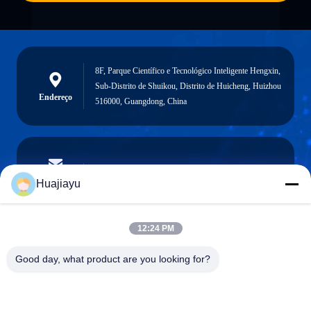
8F, Parque Científico e Tecnológico Inteligente Hengxin,
Sub-Distrito de Shuikou, Distrito de Huicheng, Huizhou
Endereço
516000, Guangdong, China
sales@huajiayu.com
E-mail
Huajiayu
12:24 PM
0086-18664306976
Good day, what product are you looking for?
Telefone