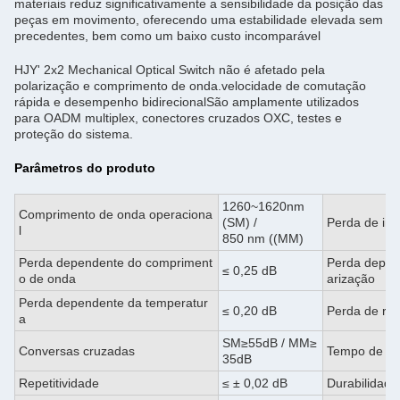
materiais reduz significativamente a sensibilidade da posição das
peças em movimento, oferecendo uma estabilidade elevada sem
precedentes, bem como um baixo custo incomparável
HJY' 2x2 Mechanical Optical Switch não é afetado pela
polarização e comprimento de onda.velocidade de comutação
rápida e desempenho bidirecionalSão amplamente utilizados
para OADM multiplex, conectores cruzados OXC, testes e
proteção do sistema.
Parâmetros do produto
1260~1620nm
Comprimento de onda operaciona
(SM) /
Perda de ins
l
850 nm ((MM)
Perda dependente do compriment
Perda depen
≤ 0,25 dB
o de onda
arização
Perda dependente da temperatur
≤ 0,20 dB
Perda de ret
a
SM≥55dB / MM≥
Conversas cruzadas
Tempo de c
35dB
Repetitividade
≤ ± 0,02 dB
Durabilidade