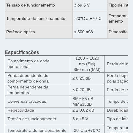
Tensão de funcionamento
3 ou 5 V
Tipo de inter
Temperatura
Temperatura de funcionamento
-20°C a +70°C
amento
Potência óptica
≤ 500 mW
Dimensão
Especificações
1260 ~ 1620
Comprimento de onda
nm (SM)
Perda de ins
operacional
850 nm ((MM)
Perda dependente do
Perda depend
≤ 0,25 dB
comprimento de onda
polarização
Perda dependente da
≤ 0,20 dB
Perda de reto
temperatura
SM≥ 55 dB
Conversas cruzadas
Tempo de co
MM≥35dB
Repetitividade
≤ ± 0,02 dB
Durabilidade
Tensão de funcionamento
3 ou 5 V
Tipo de interr
Temperatura 
Temperatura de funcionamento
-20°C a +70°C