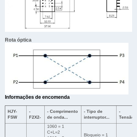
Rota óptica
Informações de encomenda
HJY-
-
- Comprimento
- Tipo de
-
FSW
F2X2-
de onda...
interruptor...
Tensão..
1060 = 1
C+L=2
Bloqueio = 1