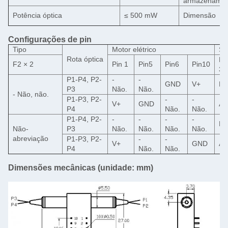
armazenamen
Potência óptica
≤ 500 mW
Dimensão
Configurações de pin
Tipo
Motor elétrico
Se
Rota óptica
Pi
F2 × 2
Pin 1
Pin5
Pin6
Pin10
3
P1-P4, P2-
-
-
GND
V+
Fe
P3
Não.
Não.
- Não, não.
P1-P3, P2-
-
-
V+
GND
Ab
P4
Não.
Não.
P1-P4, P2-
-
-
-
-
Fe
Não-
P3
Não.
Não.
Não.
Não.
abreviação
P1-P3, P2-
-
-
V+
GND
Ab
P4
Não.
Não.
Dimensões mecânicas (unidade: mm)