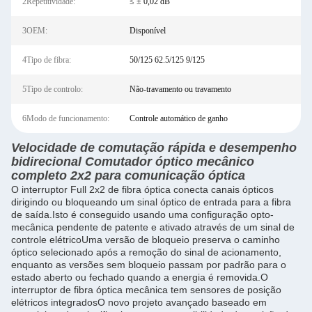
2Repetitividade:
≤ ± 0,02 dB
3OEM:
Disponível
4Tipo de fibra:
50/125 62.5/125 9/125
5Tipo de controlo:
Não-travamento ou travamento
6Modo de funcionamento:
Controle automático de ganho
Velocidade de comutação rápida e desempenho
bidirecional Comutador óptico mecânico
completo 2x2 para comunicação óptica
O interruptor Full 2x2 de fibra óptica conecta canais ópticos
dirigindo ou bloqueando um sinal óptico de entrada para a fibra
de saída.Isto é conseguido usando uma configuração opto-
mecânica pendente de patente e ativado através de um sinal de
controle elétricoUma versão de bloqueio preserva o caminho
óptico selecionado após a remoção do sinal de acionamento,
enquanto as versões sem bloqueio passam por padrão para o
estado aberto ou fechado quando a energia é removida.O
interruptor de fibra óptica mecânica tem sensores de posição
elétricos integradosO novo projeto avançado baseado em