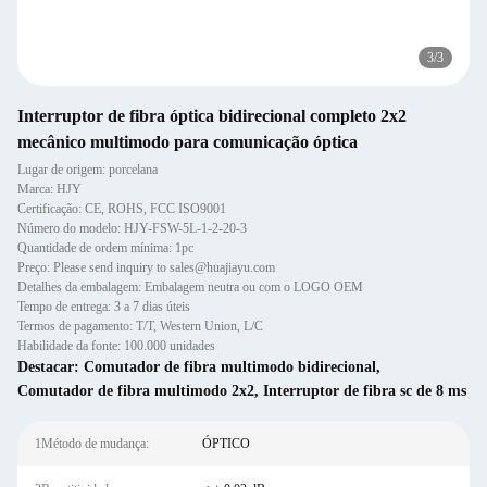
3
/
3
Interruptor de fibra óptica bidirecional completo 2x2
mecânico multimodo para comunicação óptica
Lugar de origem: porcelana
Marca: HJY
Certificação: CE, ROHS, FCC ISO9001
Número do modelo: HJY-FSW-5L-1-2-20-3
Quantidade de ordem mínima: 1pc
Preço: Please send inquiry to sales@huajiayu.com
Detalhes da embalagem: Embalagem neutra ou com o LOGO OEM
Tempo de entrega: 3 a 7 dias úteis
Termos de pagamento: T/T, Western Union, L/C
Habilidade da fonte: 100.000 unidades
Destacar:
Comutador de fibra multimodo bidirecional
,
Comutador de fibra multimodo 2x2
,
Interruptor de fibra sc de 8 ms
1Método de mudança:
ÓPTICO