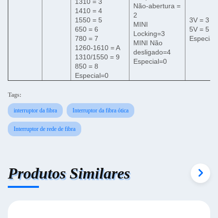
1310 = 3
Não-abertura =
1410 = 4
2
1550 = 5
3V = 3
MINI
650 = 6
5V = 5
Locking=3
780 = 7
Especial
MINI Não
1260-1610 = A
desligado=4
1310/1550 = 9
Especial=0
850 = 8
Especial=0
Tags:
interruptor da fibra
Interruptor da fibra ótica
Interruptor de rede de fibra
Produtos Similares