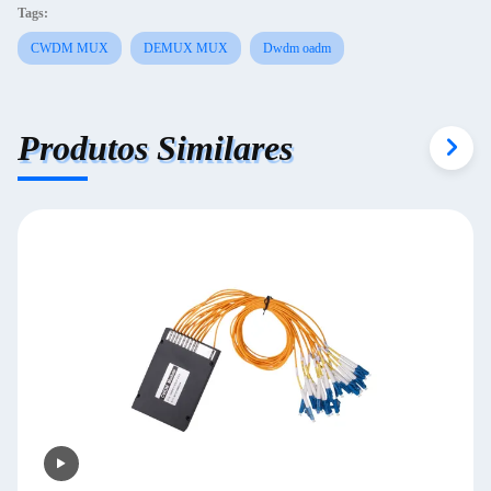
Tags:
CWDM MUX
DEMUX MUX
Dwdm oadm
Produtos Similares