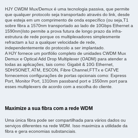
HJY CWDM Mux/Demux é uma tecnologia passiva, que permite
que qualquer protocolo seja transportado através do link, desde
que esteja em um comprimento de onda específico (ou seja,T1
sobre fibra a 1570nm transportado ao lado de 10Gbps Ethernet a
1590nm)Isto permite a prova futura de longo prazo da infra-
estrutura de rede porque os multiplexadores simplesmente
refractam a luz a qualquer velocidade de rede,
independentemente do protocolo a ser implantado.
A HJY fornece um portfólio completo de unidades CWDM Mux
Demux e Optical Add Drop Multiplexer (OADM) para atender a
todas as aplicações, tais como: Gigabit & 10G Ethernet,
SDH/SONET, ATM, ESCON, Fibre Channel,FTTx e CATVE
fornecemos configurações de portas opcionais como: Express
Port, Monitor Port, 1310nm passband port e 1550nm port para
esses multiplexers de acordo com a escolha do cliente.
Maximize a sua fibra com a rede WDM
Uma única fibra pode ser compartilhada para vários dados ou
serviços diferentes na rede WDM. Isso maximiza a utilidade da
fibra e gera economias substanciais.