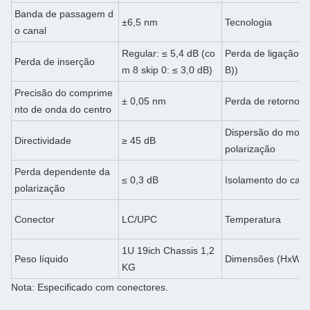
Banda de passagem d
±6,5 nm
Tecnologia
o canal
Regular: ≤ 5,4 dB (co
Perda de ligação (
Perda de inserção
m 8 skip 0: ≤ 3,0 dB)
B))
Precisão do comprime
± 0,05 nm
Perda de retorno
nto de onda do centro
Dispersão do modo
Directividade
≥ 45 dB
polarização
Perda dependente da
≤ 0,3 dB
Isolamento do cana
polarização
Conector
LC/UPC
Temperatura
1U 19ich Chassis 1,2
Peso líquido
Dimensões (HxWx
KG
Nota: Especificado com conectores.