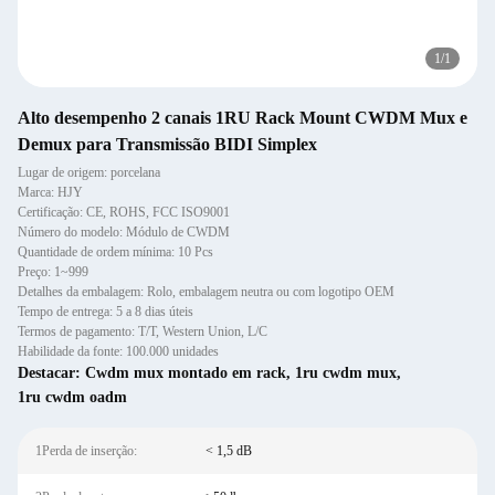
1
/
1
Alto desempenho 2 canais 1RU Rack Mount CWDM Mux e
Demux para Transmissão BIDI Simplex
Lugar de origem: porcelana
Marca: HJY
Certificação: CE, ROHS, FCC ISO9001
Número do modelo: Módulo de CWDM
Quantidade de ordem mínima: 10 Pcs
Preço: 1~999
Detalhes da embalagem: Rolo, embalagem neutra ou com logotipo OEM
Tempo de entrega: 5 a 8 dias úteis
Termos de pagamento: T/T, Western Union, L/C
Habilidade da fonte: 100.000 unidades
Destacar:
Cwdm mux montado em rack
,
1ru cwdm mux
,
1ru cwdm oadm
1Perda de inserção:
< 1,5 dB