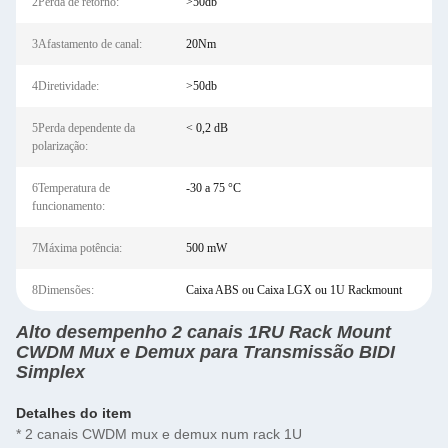
2Perda de retorno:
>50db
3Afastamento de canal:
20Nm
4Diretividade:
>50db
5Perda dependente da
< 0,2 dB
polarização:
6Temperatura de
-30 a 75 °C
funcionamento:
7Máxima potência:
500 mW
8Dimensões:
Caixa ABS ou Caixa LGX ou 1U Rackmount
Alto desempenho 2 canais 1RU Rack Mount
CWDM Mux e Demux para Transmissão BIDI
Simplex
Detalhes do item
* 2 canais CWDM mux e demux num rack 1U