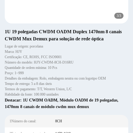
3
/
3
1U 19 polegadas CWDM OADM Duplex 1470nm 8 canais
CWDM Mux Demux para solução de rede óptica
Lugar de origem: porcelana
Marca: HJY
Certificação: CE, ROHS, FCC ISO9001
Número do modelo: HJY-CWDM-8CH-D16RU
Quantidade de ordem mínima: 10 Pcs
Preço: 1~999
Detalhes da embalagem: Rolo, embalagem neutra ou com logotipo OEM
Tempo de entrega: 5 a 8 dias úteis
Termos de pagamento: T/T, Western Union, L/C
Habilidade da fonte: 100.000 unidades
Destacar:
1U CWDM OADM
,
Módulo OADM de 19 polegadas
,
1470nm 8 canais de módulo cwdm mux demux
1Número do canal:
8CH