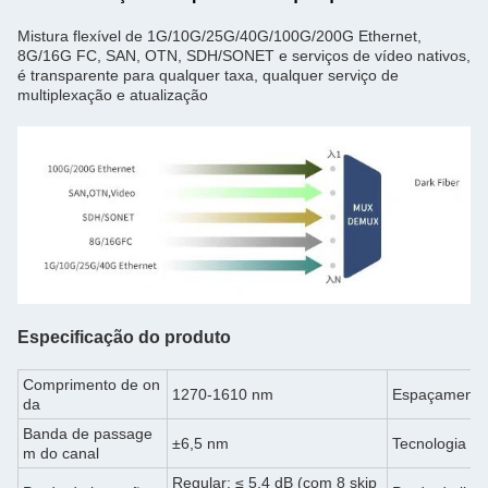
Mistura flexível de 1G/10G/25G/40G/100G/200G Ethernet,
8G/16G FC, SAN, OTN, SDH/SONET e serviços de vídeo nativos,
é transparente para qualquer taxa, qualquer serviço de
multiplexação e atualização
Especificação do produto
Comprimento de on
1270-1610 nm
Espaçamento 
da
Banda de passage
±6,5 nm
Tecnologia
m do canal
Regular: ≤ 5,4 dB (com 8 skip