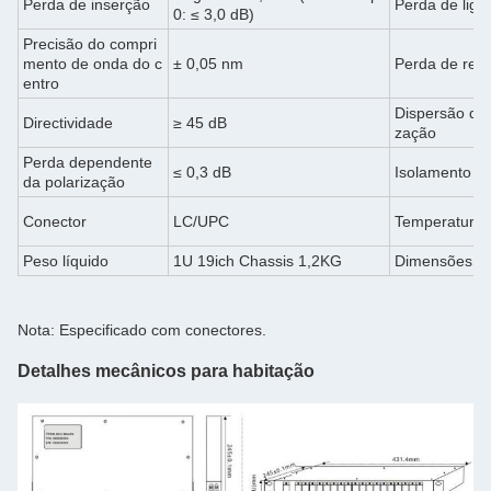
Perda de inserção
Perda de liga
0: ≤ 3,0 dB)
Precisão do compri
mento de onda do c
± 0,05 nm
Perda de reto
entro
Dispersão do
Directividade
≥ 45 dB
zação
Perda dependente
≤ 0,3 dB
Isolamento do
da polarização
Conector
LC/UPC
Temperatura
Peso líquido
1U 19ich Chassis 1,2KG
Dimensões (
Nota: Especificado com conectores.
Detalhes mecânicos para habitação