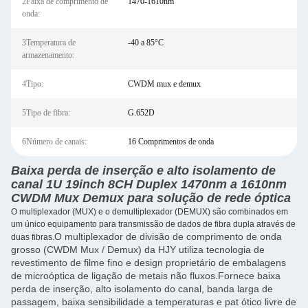
2Faixa de comprimento de
1470-1610nm
onda:
3Temperatura de
-40 a 85°C
armazenamento:
4Tipo:
CWDM mux e demux
5Tipo de fibra:
G.652D
6Número de canais:
16 Comprimentos de onda
Baixa perda de inserção e alto isolamento de
canal 1U 19inch 8CH Duplex 1470nm a 1610nm
CWDM Mux Demux para solução de rede óptica
O multiplexador (MUX) e o demultiplexador (DEMUX) são combinados em
um único equipamento para transmissão de dados de fibra dupla através de
O multiplexador de divisão de comprimento de onda
duas fibras.
grosso (CWDM Mux / Demux) da HJY utiliza tecnologia de
revestimento de filme fino e design proprietário de embalagens
de microóptica de ligação de metais não fluxos.Fornece baixa
perda de inserção, alto isolamento do canal, banda larga de
passagem, baixa sensibilidade a temperaturas e pat ótico livre de