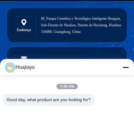
8F, Parque Científico e Tecnológico Inteligente Hengxin,
Sub-Distrito de Shuikou, Distrito de Huicheng, Huizhou
Endereço
516000, Guangdong, China
sales@huajiayu.com
E-mail
Huajiayu
7:40 AM
0086-18664306976
Good day, what product are you looking for?
Telefone