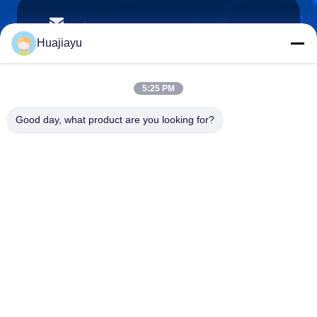
sales@huajiayu.com
E-mail
Huajiayu
5:25 PM
0086-18664306976
Good day, what product are you looking for?
Telefone
Guangdong Huajiayu Technology Co., Ltd